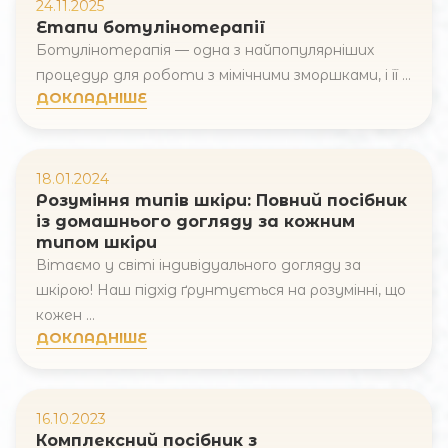
24.11.2025
Етапи ботулінотерапії
Коментар
Ботулінотерапія — одна з найпопулярніших
процедур для роботи з мімічними зморшками, і її ...
ДОКЛАДНІШЕ
18.01.2024
Розуміння типів шкіри: Повний посібник
із домашнього догляду за кожним
ВІДПРАВИТИ
типом шкіри
Вітаємо у світі індивідуального догляду за
шкірою! Наш підхід ґрунтується на розумінні, що
кожен ...
ДОКЛАДНІШЕ
16.10.2023
Комплексний посібник з