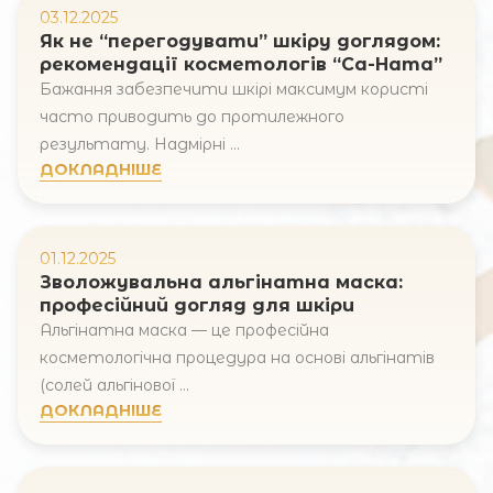
03.12.2025
Як не “перегодувати” шкіру доглядом:
рекомендації косметологів “Са-Ната”
Бажання забезпечити шкірі максимум користі
часто приводить до протилежного
результату. Надмірні ...
ДОКЛАДНІШЕ
01.12.2025
Запис онлайн
Зволожувальна альгінатна маска:
професійний догляд для шкіри
Альгінатна маска — це професійна
Ім'я та прізвище
косметологічна процедура на основі альгінатів
(солей альгінової ...
Ваш e-mail
ДОКЛАДНІШЕ