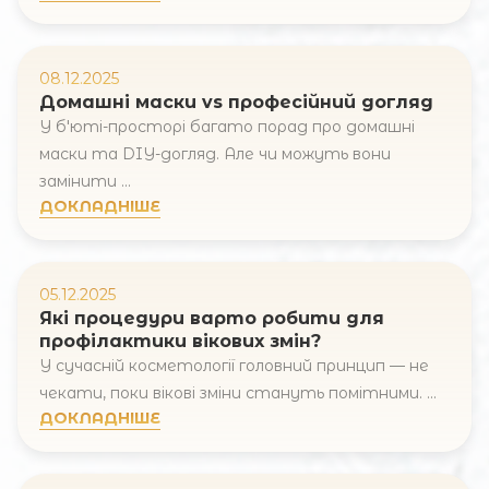
08.12.2025
Домашні маски vs професійний догляд
У бʼюті-просторі багато порад про домашні
маски та DIY-догляд. Але чи можуть вони
замінити ...
ДОКЛАДНІШЕ
05.12.2025
Які процедури варто робити для
профілактики вікових змін?
У сучасній косметології головний принцип — не
чекати, поки вікові зміни стануть помітними. ...
ДОКЛАДНІШЕ