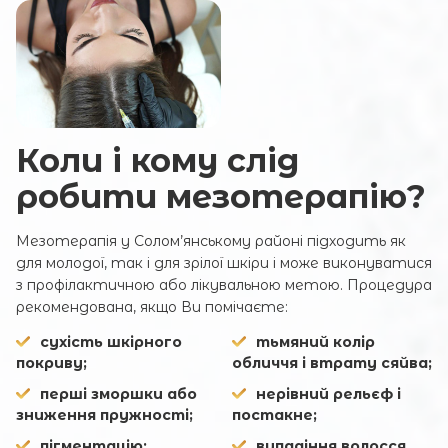
Коли і кому слід
робити мезотерапію?
Мезотерапія у Солом’янському районі підходить як
для молодої, так і для зрілої шкіри і може виконуватися
з профілактичною або лікувальною метою. Процедура
рекомендована, якщо Ви помічаєте:
сухість шкірного
тьмяний колір
покриву;
обличчя і втрату сяйва;
перші зморшки або
нерівний рельєф і
зниження пружності;
постакне;
пігментацію;
випадіння волосся