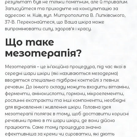
результат був не тільки помітним, але й тривалим.
Записуйтеся та приходьте на консультацію за
адресою: м. Київ, вул. Митрополита В. Липківського,
37-В. Переконайтеся, що Ваша шкіра може
випромінювати силу, здоров’я і красу.
Що таке
мезотерапія?
Мезотерапія – це ін’єкційна процедура, під час якої в
середні шари шкіри (які називаються мезодерма)
вводяться спеціально підібрані коктейлі з певних
речовин. До їхнього складу можуть входити вітаміни,
ферменти, амінокислоти, гормони, мікроелементи,
рослинні екстракти та інші компоненти, необхідні
для відновлення і живлення шкіри. Головна ідея
мезотерапії полягає в тому, щоб доставити корисні
речовини прямо в ті шари шкіри, де вони дійсно
працюють. Саме тому процедура значно
ефективніша за креми чи сироватки, які діють