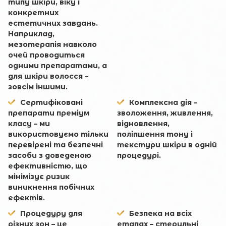
типу шкіри, віку і
конкретних
естетичних завдань.
Наприклад,
мезотерапія навколо
очей проводиться
одними препаратами, а
для шкіри волосся –
зовсім іншими.
Сертифіковані
Комплексна дія –
препарати преміум
зволоження, живлення,
класу – ми
відновлення,
використовуємо тільки
поліпшення тону і
перевірені та безпечні
текстури шкіри в одній
засоби з доведеною
процедурі.
ефективністю, що
мінімізує ризик
виникнення побічних
ефектів.
Процедуру для
Безпека на всіх
різних зон – це
етапах – стерильні