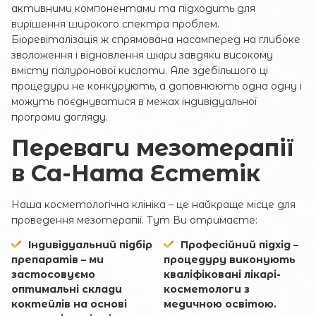
активними компонентами та підходить для
вирішення широкого спектра проблем.
Біоревіталізація ж спрямована насамперед на глибоке
зволоження і відновлення шкіри завдяки високому
вмісту гіалуронової кислоти. Але здебільшого ці
процедури не конкурують, а доповнюють одна одну і
можуть поєднуватися в межах індивідуальної
програми догляду.
Переваги мезотерапії
в Са-Ната Естетік
Наша косметологічна клініка – це найкраще місце для
проведення мезотерапії. Тут Ви отримаєте:
Індивідуальний підбір
Професійний підхід –
препаратів – ми
процедуру виконують
застосовуємо
кваліфіковані лікарі-
оптимальні склади
косметологи з
коктейлів на основі
медичною освітою.