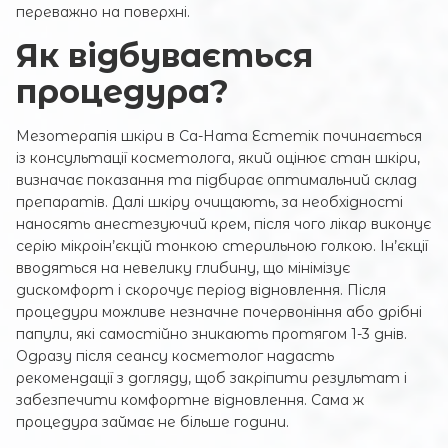
переважно на поверхні.
Як відбувається
процедура?
Мезотерапія шкіри в Са-Ната Естетік починається
із консультації косметолога, який оцінює стан шкіри,
визначає показання та підбирає оптимальний склад
препаратів. Далі шкіру очищають, за необхідності
наносять анестезуючий крем, після чого лікар виконує
серію мікроін’єкцій тонкою стерильною голкою. Ін’єкції
вводяться на невелику глибину, що мінімізує
дискомфорт і скорочує період відновлення. Після
процедури можливе незначне почервоніння або дрібні
папули, які самостійно зникають протягом 1-3 днів.
Одразу після сеансу косметолог надасть
рекомендації з догляду, щоб закріпити результат і
забезпечити комфортне відновлення. Сама ж
процедура займає не більше години.