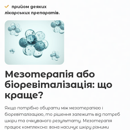
прийом деяких
лікарських препаратів.
Коментар
Мезотерапія або
ВІДПРАВИТИ
біоревіталізація: що
краще?
Якщо потрібно обирати між мезотерапією і
біоревіталізацією, то рішення залежить від потреб
шкіри та очікуваного результату. Мезотерапія
працює комплексно: вона насичує шкіру різними