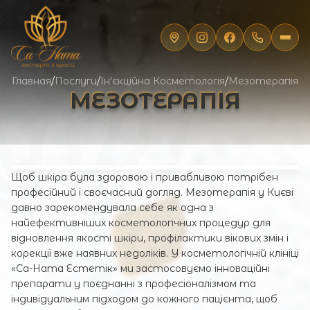
Главная
/
Послуги
/
Ін'єкційна Косметологія
/
Мезотерапія
МЕЗОТЕРАПІЯ
Щоб шкіра була здоровою і привабливою потрібен
професійний і своєчасний догляд. Мезотерапія у Києві
давно зарекомендувала себе як одна з
найефективніших косметологічних процедур для
відновлення якості шкіри, профілактики вікових змін і
корекції вже наявних недоліків. У косметологічній клініці
«Са-Ната Естетік» ми застосовуємо інноваційні
препарати у поєднанні з професіоналізмом та
індивідуальним підходом до кожного пацієнта, щоб