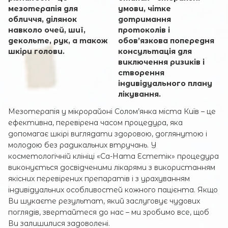
мезотерапія для
умови, чітке
обличчя, ділянок
дотримання
навколо очей, шиї,
протоколів і
декольте, рук, а також
обов’язкова попередня
шкіри голови.
консультація для
виключення ризиків і
створення
індивідуального плану
лікування.
Мезотерапія у мікрорайоні Солом’янка міста Київ – це
ефективна, перевірена часом процедура, яка
допомагає шкірі виглядати здоровою, доглянутою і
молодою без радикальних втручань. У
косметологічній клініці «Са-Ната Естетік» процедура
виконується досвідченими лікарями з використанням
якісних перевірених препаратів і з урахуванням
індивідуальних особливостей кожного пацієнта. Якщо
Ви шукаєте результат, який заслуговує чудових
поглядів, звертайтеся до нас – ми зробимо все, щоб
Ви залишилися задоволені.