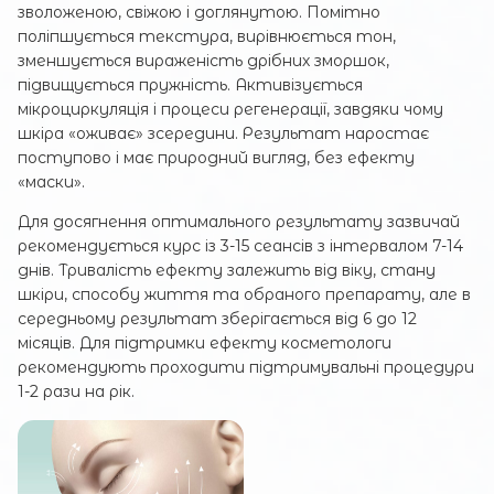
зволоженою, свіжою і доглянутою. Помітно
поліпшується текстура, вирівнюється тон,
зменшується вираженість дрібних зморшок,
підвищується пружність. Активізується
мікроциркуляція і процеси регенерації, завдяки чому
шкіра «оживає» зсередини. Результат наростає
поступово і має природний вигляд, без ефекту
«маски».
Для досягнення оптимального результату зазвичай
рекомендується курс із 3-15 сеансів з інтервалом 7-14
днів. Тривалість ефекту залежить від віку, стану
шкіри, способу життя та обраного препарату, але в
середньому результат зберігається від 6 до 12
місяців. Для підтримки ефекту косметологи
рекомендують проходити підтримувальні процедури
1-2 рази на рік.