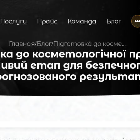
Послуги
Прайс
Команда
Блог
Главная
Блог
Підготовка до косметологічної процедури: важливий етап для безпечного та прогнозованого результату
/
/
ка до косметологічної п
ивий етап для безпечно
рогнозованого результа