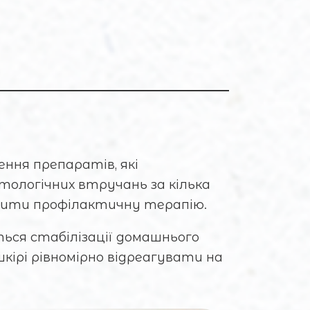
ння препаратів, які
ологічних втручань за кілька
начити профілактичну терапію.
ься стабілізації домашнього
кірі рівномірно відреагувати на