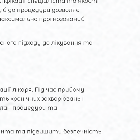
ліфікації спеціаліста та якості
ій до процедури дозволяє
максимально прогнозований
ного підходу до лікування та
ції лікаря. Під час прийому
ь хронічних захворювань і
план процедури та
ієнта та підвищити безпечність