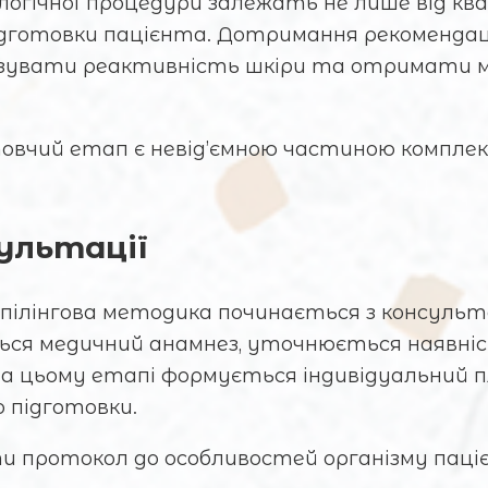
огічної процедури залежать не лише від ква
підготовки пацієнта. Дотримання рекомендац
імізувати реактивність шкіри та отримати 
овчий етап є невід’ємною частиною комплекс
ультації
 пілінгова методика починається з консульта
ься медичний анамнез, уточнюється наявніст
на цьому етапі формується індивідуальний 
 підготовки.
ти протокол до особливостей організму пац