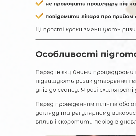
не проводити процедуру під ча
повідомити лікаря про прийом
Ці прості кроки зменшують ризи
Особливості підгот
Перед ін’єкційними процедурами
підвищують ризик утворення ге
днів до сеансу. У разі схильнос
Перед проведенням пілінгів або 
догляду та регулярному використ
вплив і скоротити період віднов