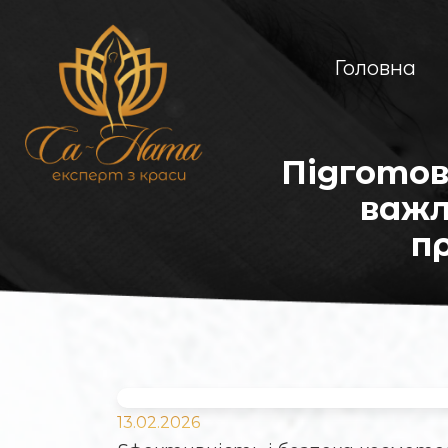
Головна
Підготов
важл
п
13.02.2026