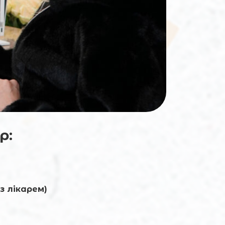
р:
з лікарем)