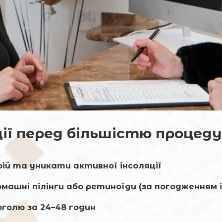
ії перед більшістю процеду
ярій та уникати активної інсоляції
Запис онлайн
машні пілінги або ретиноїди (за погодженням і
голю за 24–48 годин
Ім'я та прізвище