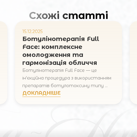
Схожі статті
15.12.2025
Ботулінотерапія Full
Face: комплексне
омолодження та
гармонізація обличчя
Ботулінотерапія Full Face — це
інʼєкційна процедура з використанням
препаратів ботулотоксину типу ...
ДОКЛАДНІШЕ