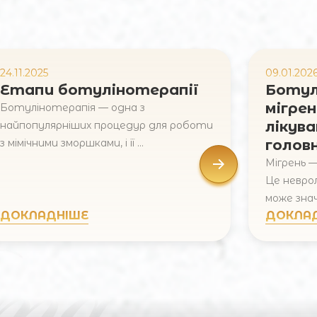
24.11.2025
09.01.202
Етапи ботулінотерапії
Ботул
мігрен
Ботулінотерапія — одна з
лікува
найпопулярніших процедур для роботи
з мімічними зморшками, і її ...
голов
Мігрень —
Це неврол
може знач
ДОКЛАДНІШЕ
ДОКЛА