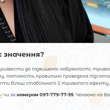
є значення?
ризвести до підвищеної набряклості, тривал
у. Натомість правильно проведена підгото
ягти більш стабільного й тривалого ефекту.
м
чи за
номером 097-779-77-95
. Чекаємо на Ва