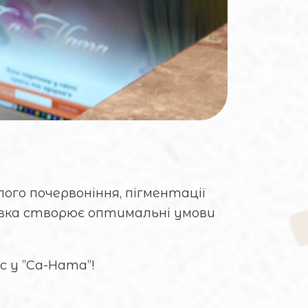
ого почервоніння, пігментації
вка створює оптимальні умови
с у ”Са-Ната”!