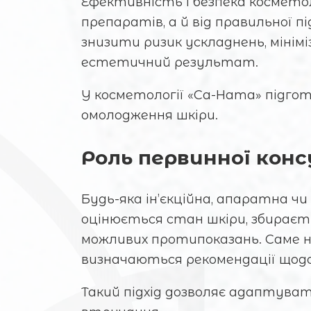
Ефективність і безпека косметол
препаратів, а й від правильної 
знизити ризик ускладнень, мін
естетичний результат.
У косметології «Са-Ната» підгот
омолодження шкіри.
Роль первинної конс
Будь-яка ін’єкційна, апаратна чи
оцінюється стан шкіри, збираєт
можливих протипоказань. Саме 
визначаються рекомендації щодо
Такий підхід дозволяє адаптува