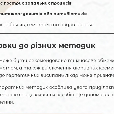
с гострих запальних процесів
 антикоагулянтів або антибіотиків
Ваш e-mail
к набряків, гематом та подразнення.
овки до різних методик
Коментар
 може бути рекомендовано тимчасове обмеже
матом, а також виключення активних космет
ті до герпетичних висипань лікар може приз
апаратних методик особлива увага приділяєт
анню сонцезахисних засобів. Це допомагає ш
лення.
ВІДПРАВИТИ