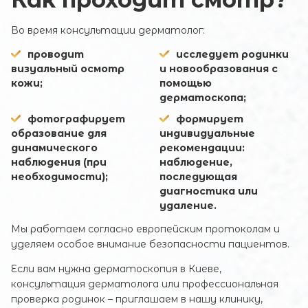
Во время консультации дерматолог:
проводит
исследует родинки
визуальный осмотр
и новообразования с
ОТПРАВИТЬ
кожи;
помощью
дерматоскопа;
фотографирует
формирует
образование для
индивидуальные
динамического
рекомендации:
наблюдения (при
наблюдение,
необходимости);
последующая
диагностика или
удаление.
Мы работаем согласно европейским протоколам и
уделяем особое внимание безопасности пациентов.
Если вам нужна дерматоскопия в Киеве,
консультация дерматолога или профессиональная
проверка родинок – приглашаем в нашу клинику,