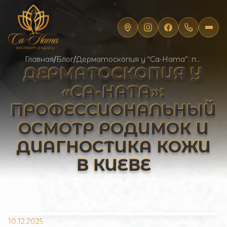
Главная
/
Блог
/
Дерматоскопия у “Са-Ната”: профессиональный осмотр родимок и диагностика кожи в Киеве
ДЕРМАТОСКОПИЯ У
«СА-НАТА»:
ПРОФЕССИОНАЛЬНЫЙ
ОСМОТР РОДИМОК И
ДИАГНОСТИКА КОЖИ
В КИЕВЕ
10.12.2025