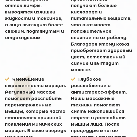
отток лимфы,
получают больше
выводятся излишки
кислорода и
жидкости и токсинов,
питательных веществ,
а лицо выглядит более
что оказывает
свежим, подтянутым и
положительное
отдохнувшим.
влияние на их работу.
Благодаря этому кожа
приобретает здоровый
цвет, естественный
сияние и выглядит
моложе.
Уменьшение
Глубокое
выраженности морщин.
расслабление и
Регулярный массаж
антистресс-эффект.
помогает расслабить
Наши массажные
перенапряженные
техники помогают
мышцы, которые часто
снять накопившийся
становятся причиной
стресс и расслабить
появления мимических
мышцы лица. После
морщин. В свою очередь
процедуры многие
улучшение
пациенты отмечают