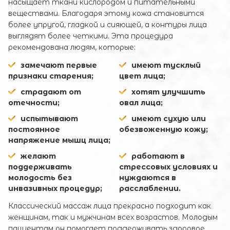
насыщает ткани кислородом и питательными
веществами. Благодаря этому кожа становится
более упругой, гладкой и сияющей, а контуры лица
выглядят более четкими. Эта процедура
рекомендована людям, которые:
замечают первые
имеют тусклый
признаки старения;
цвет лица;
страдают от
хотят улучшить
отечности;
овал лица;
испытывают
имеют сухую или
постоянное
обезвоженную кожу;
напряжение мышц лица;
желают
работают в
поддерживать
стрессовых условиях и
молодость без
нуждаются в
инвазивных процедур;
расслаблении.
Классический массаж лица прекрасно подходит как
женщинам, так и мужчинам всех возрастов. Молодым
пациентам он помогает поддерживать здоровое