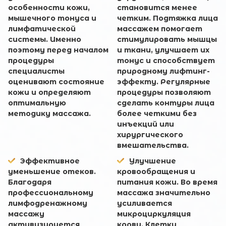
особенности кожи,
становится менее
мышечного тонуса и
четким. Подтяжка лица
лимфатической
массажем помогает
системы. Именно
стимулировать мышцы
поэтому перед началом
и ткани, улучшает их
процедуры
тонус и способствует
специалисты
природному лифтинг-
оценивают состояние
эффекту. Регулярные
кожи и определяют
процедуры позволяют
оптимальную
сделать контуры лица
методику массажа.
более четкими без
инъекций или
хирургического
вмешательства.
Эффективное
Улучшение
уменьшение отеков.
кровообращения и
Благодаря
питания кожи. Во время
профессиональному
массажа значительно
лимфодренажному
усиливается
массажу
микроциркуляция
активизируется
крови. Клетки