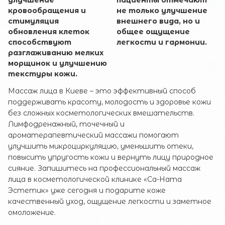
кровообращения и
не только улучшение
стимуляция
внешнего вида, но и
обновления клеток
общее ощущение
способствуют
легкости и гармонии.
разглаживанию мелких
морщинок и улучшению
текстуры кожи.
Массаж лица в Киеве – это эффективный способ
поддерживать красоту, молодость и здоровье кожи
без сложных косметологических вмешательств.
Лимфодренажный, точечный и
ароматерапевтический массажи помогают
улучшить микроциркуляцию, уменьшить отеки,
повысить упругость кожи и вернуть лицу природное
сияние. Запишитесь на профессиональный массаж
лица в косметологической клинике «Са-Ната
Эстетик» уже сегодня и подарите коже
качественный уход, ощущение легкости и заметное
омоложение.