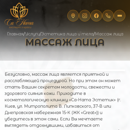
Главная
/
Услуги
/
Эстетика лица и тела
/
Массаж лица
МАССАЖ ЛИЦА
Безусловно, массаж лица является приятной и
расслабляющей процедурой. Но при этом он может
стать Вашим секретом молодости, свежести и
здорового сияния кожи. Приходите в
косметологическую клинику «Са-Ната Эстетик» (г.
Киев, ул. Митрополита В. Липковского, 37-В или
Днепровская набережная 15-К (ЖК «Great»)) и
убедитесь в этом сами. Если Вы мечтаете
выглядеть отдохнувшими, избавиться от