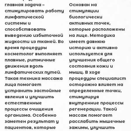
главная задача –
Основан на
стимулировать работу
стимуляции
лимфатической
биологически
системы и
активных точек,
способствовать
которые расположены
выведению избыточной
на лице. Методика
жидкости из тканей. Во
имеет давнюю
время процедуры
историю и активно
косметолог выполняет
используется для
плавные, ритмичные
улучшения общего
движения вдоль
состояния кожи и
лимфатических путей.
мышц. В ходе
Такая техника массажа
процедуры специалист
лица помогает
осторожно влияет на
устранить застойные
определенные точки,
явления и улучшить
стимулируя
естественные
внутренние процессы
процессы очищения
регенерации. Такой
организма. Особенно
массаж помогает
заметен результат у
расслабить мышечные
пациентов, которые
зажимы, улучшить