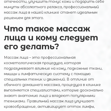
отечности, улучшить тонус кожи и подарить себе
минуты абсолютного релакса, профессиональный
массаж лица в нашей клинике станет идеальным
решением для этого.
Что такое массаж
лица и кому следует
его делать?
Массаж лица – это профессиональная
косметологическая процедура, которая
подразумевает влияние на кожу, подкожные ткани,
мышцы и лимфатическую систему с помощью
специальных техник и движений. В отличие от
обычного домашнего массажа, процедура в клинике
выполняется специалистами, которые досконально
знают анатомию лица и владеют популярными
техниками. Правильный массаж лица улучшает
кровообращение, активизирует отток лимфы,