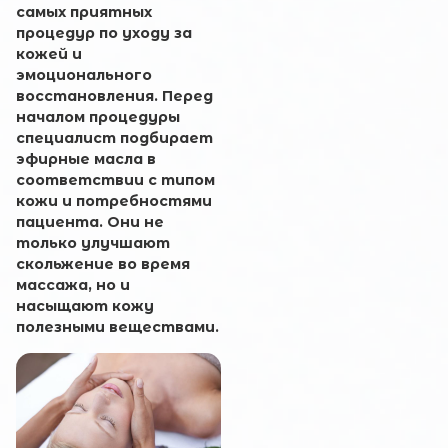
самых приятных
процедур по уходу за
кожей и
Запись онлайн
эмоционального
восстановления. Перед
началом процедуры
Имя и Фамилия
специалист подбирает
эфирные масла в
соответствии с типом
Ваш e-mail
кожи и потребностями
пациента. Они не
только улучшают
скольжение во время
массажа, но и
Комментарий
насыщают кожу
полезными веществами.