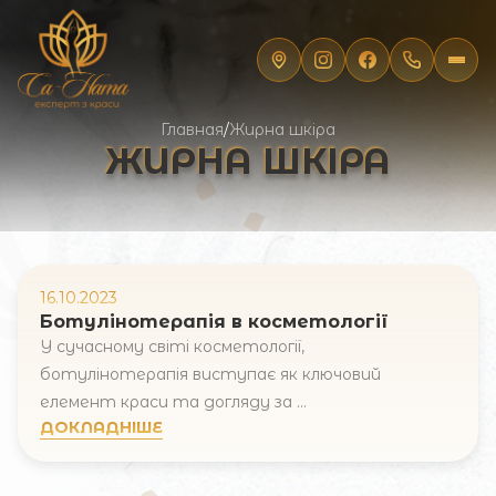
Главная
/
Жирна шкіра
ЖИРНА ШКІРА
16.10.2023
Ботулінотерапія в косметології
У сучасному світі косметології,
ботулінотерапія виступає як ключовий
елемент краси та догляду за ...
Запис онлайн
ДОКЛАДНІШЕ
Ім'я та прізвище