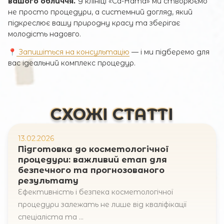
вашого обличчя.
У клініці «Са-Ната» ми створюємо
не просто процедури, а системний догляд, який
підкреслює вашу природну красу та зберігає
молодість надовго.
📍
Запишіться на консультацію
— і ми підберемо для
вас ідеальний комплекс процедур.
СХОЖІ СТАТТІ
13.02.2026
Підготовка до косметологічної
процедури: важливий етап для
безпечного та прогнозованого
результату
Ефективність і безпека косметологічної
процедури залежать не лише від кваліфікації
спеціаліста та ...