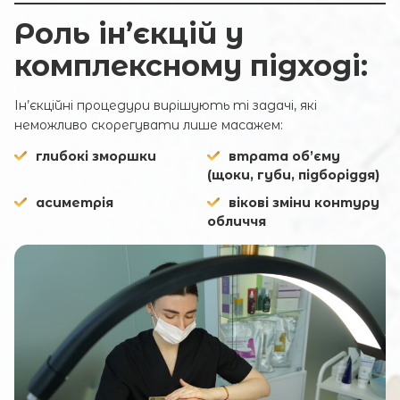
Роль ін’єкцій у
комплексному підході:
Ін’єкційні процедури вирішують ті задачі, які
неможливо скорегувати лише масажем:
глибокі зморшки
втрата об’єму
(щоки, губи, підборіддя)
асиметрія
вікові зміни контуру
обличчя
Запис онлайн