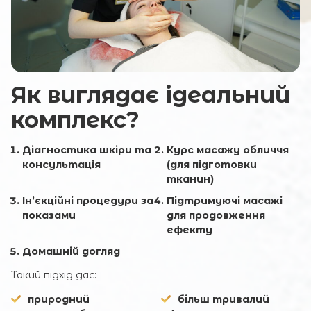
Ім'я та прізвище
Ваш e-mail
Як виглядає ідеальний
комплекс?
Коментар
Діагностика шкіри та
Курс масажу обличчя
консультація
(для підготовки
тканин)
Ін’єкційні процедури за
Підтримуючі масажі
показами
для продовження
ефекту
Домашній догляд
ВІДПРАВИТИ
Такий підхід дає:
природний
більш тривалий