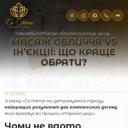
Главная
/
Блог
/
Масаж обличчя vs ін’єкції: що краще обрати?
МАСАЖ ОБЛИЧЧЯ VS
ІН’ЄКЦІЇ: ЩО КРАЩЕ
ОБРАТИ?
31.03.2026
У клініці «Са-Ната» ми дотримуємось підходу:
найкращий результат дає комплексний догляд
,
який враховує всі процеси старіння шкіри.
Чому не варто