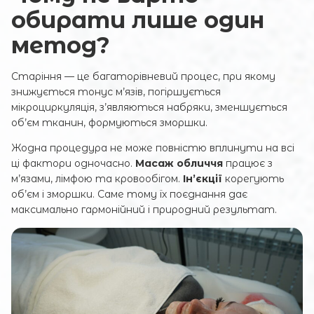
обирати лише один
метод?
Старіння — це багаторівневий процес, при якому
знижується тонус м’язів, погіршується
мікроциркуляція, з’являються набряки, зменшується
об’єм тканин, формуються зморшки.
Жодна процедура не може повністю вплинути на всі
ці фактори одночасно.
Масаж обличчя
працює з
м’язами, лімфою та кровообігом.
Ін’єкції
корегують
об’єм і зморшки. Саме тому їх поєднання дає
максимально гармонійний і природний результат.